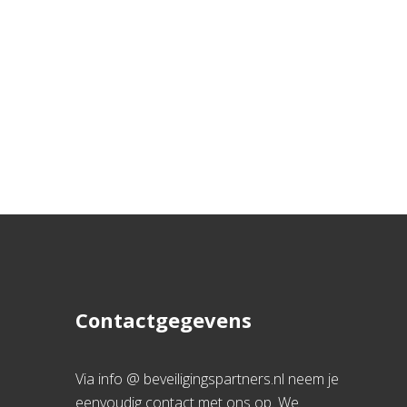
Contactgegevens
Via info @ beveiligingspartners.nl neem je
eenvoudig contact met ons op. We