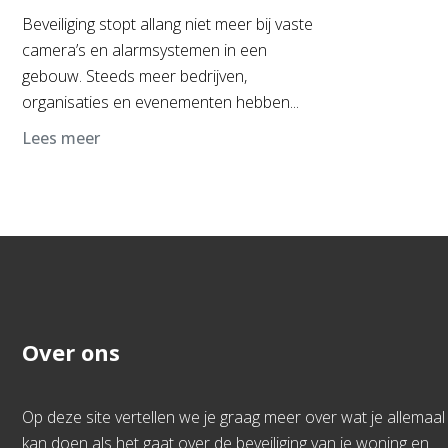
Beveiliging stopt allang niet meer bij vaste
camera’s en alarmsystemen in een
gebouw. Steeds meer bedrijven,
organisaties en evenementen hebben...
Lees meer
Over ons
Op deze site vertellen we je graag meer over wat je allemaal
kan doen als het gaat over de beveiliging van je woning en