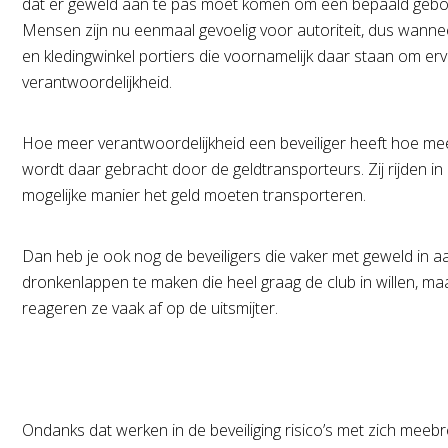
dat er geweld aan te pas moet komen om een bepaald gebouw 
Mensen zijn nu eenmaal gevoelig voor autoriteit, dus wannee
en kledingwinkel portiers die voornamelijk daar staan om er
verantwoordelijkheid.
Hoe meer verantwoordelijkheid een beveiliger heeft hoe meer r
wordt daar gebracht door de geldtransporteurs. Zij rijden in bus
mogelijke manier het geld moeten transporteren.
Dan heb je ook nog de beveiligers die vaker met geweld in aan
dronkenlappen te maken die heel graag de club in willen, m
reageren ze vaak af op de uitsmijter.
Ondanks dat werken in de beveiliging risico’s met zich meebre