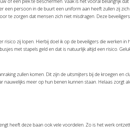
of een plek te beschermen. Vaak is het vooral belangrijk dat e
r een persoon in de buurt een uniform aan heeft zullen zij zic
voor te zorgen dat mensen zich niet misdragen. Deze beveiligers
isico zij lopen. Hierbij doel ik op de beveiligers die werken in 
jes met stapels geld en dat is natuurlijk altijd een risico. Gelukk
raking zullen komen. Dit zijn de uitsmijters bij de kroegen en cl
aar nauwelijks meer op hun benen kunnen staan. Helaas zorgt a
ngt heeft deze baan ook vele voordelen. Zo is het werk ontzetten