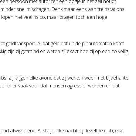
en persoon met autoriteit een oogje in het zeil houdt.
h minder snel misdragen. Denk maar eens aan treinstations
 lopen niet veel risico, maar dragen toch een hoge
het geldtransport. Al dat geld dat uit de pinautomaten komt
ig zijn zij getraind en weten zij exact hoe zij op een zo veilig
ubs. Zij krijgen elke avond dat zij werken weer met bijdehante
lcohol er vaak voor dat mensen agressief worden en dat
d afwisselend. Al sta je elke nacht bij dezelfde club, elke